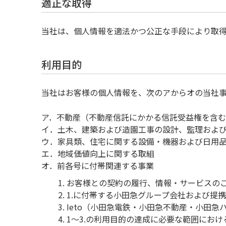
適正な取得
当社は、個人情報を適法かつ公正な手段により取
利用目的
当社はお客様の個人情報を、次のアからオの当社事
ア．不動産（不動産信託にかかる信託受益権を含
イ．土木、建築および造園工事の設計、監理およ
ウ．家具類、住宅に関する設備・機器および日用
エ．地域価値向上に関する取組
オ．前各号に付帯関連する事業
お客様との契約の履行、情報・サービスの
1.に付帯する小田急グループ会社および提
Ieto（小田急電鉄・小田急不動産・小田
1～3.の利用目的の達成に必要な範囲にお